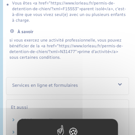
Vous êtes <a href="https://www.lorleau.fr/permis-de-
detention-de-chien/?xml=F15553">parent isolé</a>, c'est-
à-dire que vous vivez seul(e) avec un ou plusieurs enfants
à charge.
À savoir
si vous exercez une activité professionnelle, vous pouvez
bénéficier de la <a href="https://www.lorleau.fr/permis-de-
detention-de-chien/?xml=N31477">prime d'activité</a>
sous certaines conditions.
Services en ligne et formulaires
Et aussi
RSA jeune actif
Social – Santé
RSA parent isolé