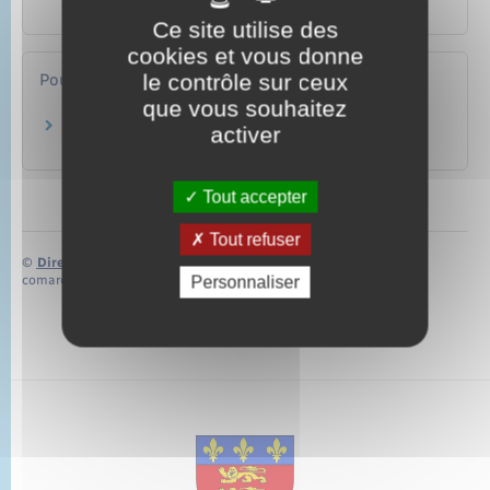
Social – Santé
Ce site utilise des
cookies et vous donne
le contrôle sur ceux
Pour en savoir plus
que vous souhaitez
Revenu de solidarité active (RSA)
activer
Ministère chargé des affaires sociales
Tout accepter
Tout refuser
©
Direction de l’information légale et administrative
comarquage developpé par
baseo.io
Personnaliser