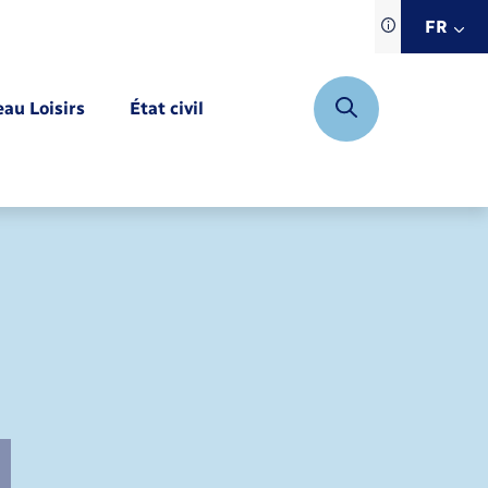
Traduction d
FR
site automat
FR
eau Loisirs
État civil
EN
DE
Mariage – PACS