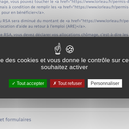
mage, vous pouvez toucher le <a href="https://www.lorleau.fr/permis-
s à condition de remplir les <a href="https://www.lorleau.fr/permi
pour en bénéficier</a>.
u RSA sera diminué du montant de <a href="https://www.lorleau.fr/p
ocation d'aide au retour à l'emploi (ARE)</a>.
 RSA, vous devez déclarer vos allocations chômage, c'est-à-dire le
t vos autres revenus.
enus est inférieur au montant forfaitaire du RSA, le RSA pourra rep
.
ise des cookies et vous donne le contrôle sur 
souhaitez activer
 vivant seul sans enfant touche, pour unique revenu, <span class="
ne personne seule, le montant du RSA est de <span class="valeur">6
Tout accepter
Tout refuser
Personnaliser
ut donc bénéficier du RSA pour un montant mensuel de <span
 €</span> (<span class="valeur">607,75 €</span>-<span class="valeu
 et formulaires