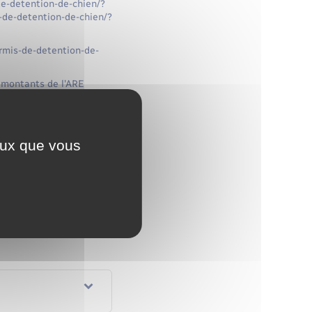
de-detention-de-chien/?
s-de-detention-de-chien/?
ermis-de-detention-de-
s montants de l'ARE
résenter un complément
ceux que vous
valeur">250 €</span>
07,75 €</span>. Le
r">250 €</span>).