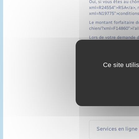
Oui, si vous êtes au chô
xml=R24554">RSA</a>, mai
xml=N19775">conditions 
Le montant forfaitaire d
chien/?xml=F14860">l'all
Lors de votre demande de
perçus et éventuellemen
Si le montant de vos rev
aux allocations chômage
Ce site util
Exemple
Un demandeur d'emploi
par mois d'ARE. Pour u
demandeur d'emploi pe
class="valeur">357,75
Services en ligne