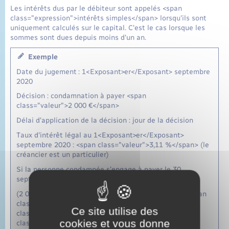
Les intérêts dus par le débiteur sont appelés <span
class="expression">intérêts simples</span> lorsqu'ils sont
uniquement calculés sur le capital. C'est le cas lorsque les
sommes sont dues depuis moins d'un an.
Exemple
Date du jugement : 1<Exposant>er</Exposant> septembre
2020
Décision : condamnation à payer <span
class="valeur">2 000 €</span>
Délai d'application de la décision : jour de la décision
Taux d'intérêt légal au 1<Exposant>er</Exposant>
septembre 2020 : <span class="valeur">3,11 %</span> (le
créancier est un particulier)
Si la personne condamnée s'engage à payer le 30
septembre 2020, on obtient :
(2 000 <span class="miseenevidence">x</span> 30 <span
class="miseenevidence">x</span> 3,11) <span
Ce site utilise des
class="miseenevidence">/</span> 36 500 = <span
cookies et vous donne
class="valeur">5,11 €</span>