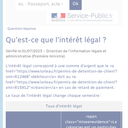
État civil
Cimetière communal
Question-réponse
Qu'est-ce que l'intérêt légal ?
Vérifié le 01/07/2023 – Direction de l'information légale et
administrative (Première ministre)
L'intérêt légal correspond à une somme d'argent que le <a
href="https://www.lorleau.fr/permis-de-detention-de-chien/?
xml=R12468">débiteur</a> doit au <a
href="https://www.lorleau.fr/permis-de-detention-de-chien/?
xml=R15912">créancier</a> en cas de retard de paiement.
Le taux de l'intérêt légal change chaque semestre :
Taux d'intérêt légal
<span
class="miseenevidence">Le
c
créancier est un particulier