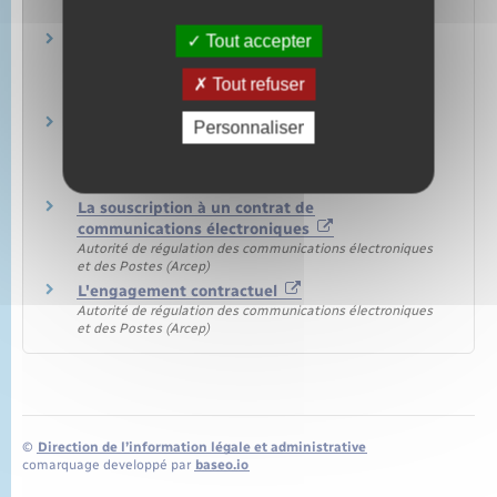
Comment avoir accès à internet dans son
Tout accepter
nouveau logement ?
Autorité de régulation des communications électroniques
Tout refuser
et des Postes (Arcep)
Les obligations de l'opérateur ou fournisseur
Personnaliser
Autorité de régulation des communications électroniques
et des Postes (Arcep)
La souscription à un contrat de
communications électroniques
Autorité de régulation des communications électroniques
et des Postes (Arcep)
L'engagement contractuel
Autorité de régulation des communications électroniques
et des Postes (Arcep)
©
Direction de l’information légale et administrative
comarquage developpé par
baseo.io