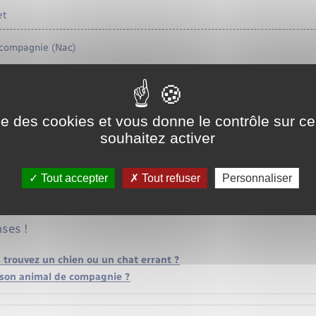
et
compagnie (Nac)
ise des cookies et vous donne le contrôle sur 
ce
souhaitez activer
 et formulaires
Tout accepter
Tout refuser
Personnaliser
ses !
s trouvez un chien ou un chat errant ?
 son animal de compagnie ?