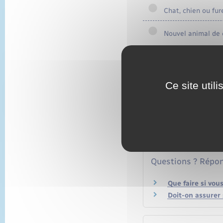
Chat, chien ou fur
Nouvel animal de 
Ce site util
Textes de référen
Services en ligne
Questions ? Répon
Que faire si vou
Doit-on assurer