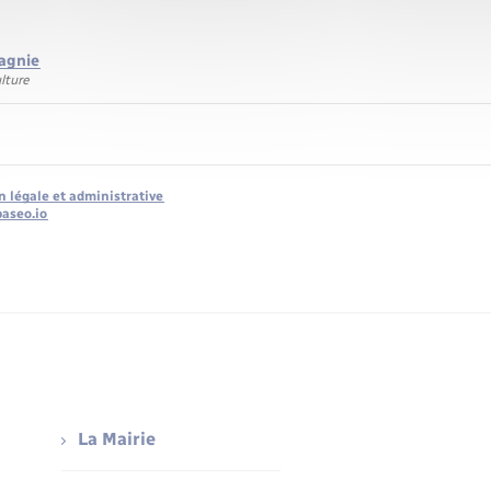
agnie
ulture
n légale et administrative
baseo.io
La Mairie