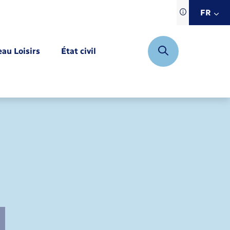
Traduction d
FR
site automat
FR
eau Loisirs
État civil
EN
DE
Mariage – PACS