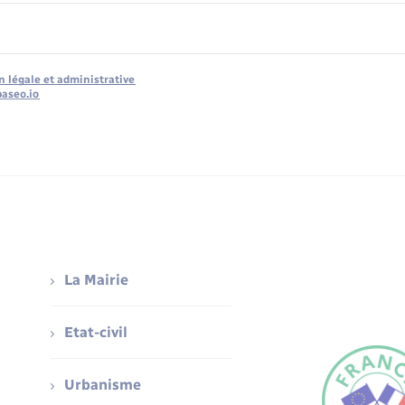
n légale et administrative
baseo.io
La Mairie
Etat-civil
Urbanisme