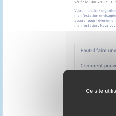
Vérifié le 10/01/2023 – Dir
Vous souhaitez organise
manifestation envisagée
assurer pour l'événement
manifestation. Nous vou
Faut-il faire u
Comment pouvez
Faut-il souscrir
Ce site util
Services en ligne