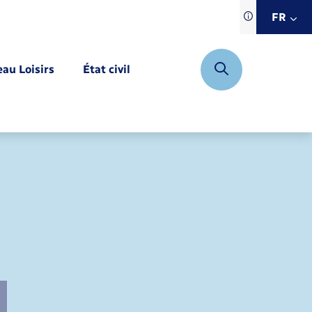
Traduction d
FR
site automat
FR
eau Loisirs
État civil
EN
DE
Mariage – PACS