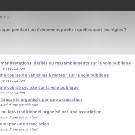
ses !
sique pendant un événement public : quelles sont les règles ?
 manifestations, défilés ou rassemblements sur la voie publique
ne association
une course de véhicules à moteur sur la voie publique
ne association
ne course cycliste sur la voie publique
ne association
t brocante organisés par une association
alité d'une association
 ou loto traditionnel organisé par une association
alité d'une association
tenu par une association
alité d'une association