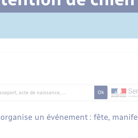
Cimetière communal
 organise un événement : fête, manife