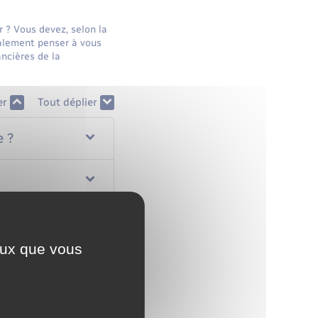
? Vous devez, selon la
galement penser à vous
ncières de la
er
Tout déplier
e ?
ceux que vous