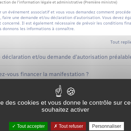
ection de l'information légale et administrative (Première ministre)
r un événement associatif et vous vous demandez comment procéder 
, faire une demande et/ou déclaration d'autorisation. Vous devez é
 concerné. Il est également nécessaire de prévoir les conditions fina
s donnons les informations à connaître.
Tout repli
ne déclaration et/ou demande d'autorisation préalabl
-vous financer la manifestation ?
e des assurances responsabilité civile et pénale ?
ise des cookies et vous donne le contrôle sur 
souhaitez activer
 et formulaires
Tout accepter
Tout refuser
Personnaliser