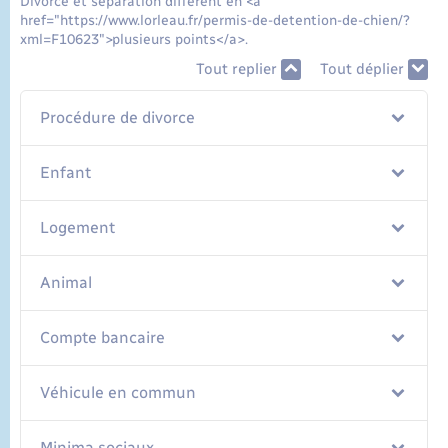
Divorce et séparation diffèrent en <a
href="https://www.lorleau.fr/permis-de-detention-de-chien/?
xml=F10623">plusieurs points</a>.
Tout replier
Tout déplier
Procédure de divorce
Enfant
Logement
Animal
Compte bancaire
Véhicule en commun
Minima sociaux