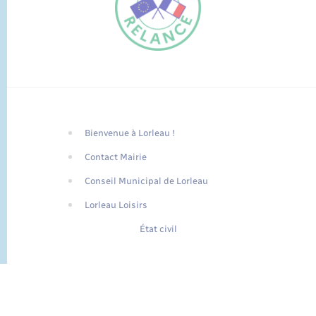
Bienvenue à Lorleau !
FR
Contact Mairie
EN
Conseil Municipal de Lorleau
Traduction du
DE
site automatisée
Lorleau Loisirs
État civil