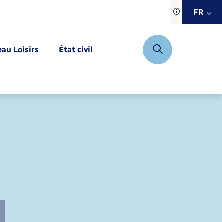
Traduction d
FR
site automat
FR
eau Loisirs
État civil
EN
DE
Mariage – PACS