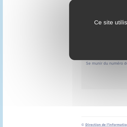
Si vous avez indiqué un
passeport est disponible
Vous pouvez aussi suivre
de-detention-de-chien/
Ce site util
Service en l
Suivez vot
Se munir du numéro de
©
Direction de l’informatio