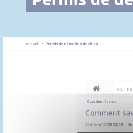
Documents d’identité
Accueil
Permis de détention de chien
Question-réponse
Comment savo
Vérifié le 12/05/2023 – Dir