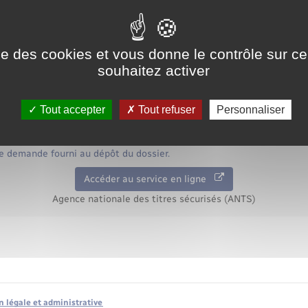
 numéro de téléphone portable lors de votre demande, vous recevez 
.
 l'état d'avancement de votre demande sur le site de l'<a href="https
?xml=R50821">ANTS</a> :
ise des cookies et vous donne le contrôle sur 
souhaitez activer
Tout accepter
Tout refuser
Personnaliser
igne
re demande de passeport
 demande fourni au dépôt du dossier.
Accéder au service en ligne
Agence nationale des titres sécurisés (ANTS)
n légale et administrative