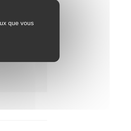
un SMS quand le
://www.lorleau.fr/permis-
ceux que vous