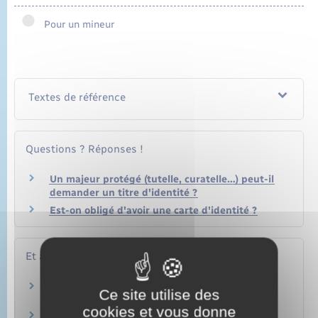
Pour un mineur
Textes de référence
Questions ? Réponses !
Un majeur protégé (tutelle, curatelle…) peut-il
demander un titre d'identité ?
Est-on obligé d'avoir une carte d'identité ?
Et aussi
Pour un majeur (renouvellement)
Ce site utilise des
Papiers – Citoyenneté – Élections
cookies et vous donne
Pour un mineur (première demande)