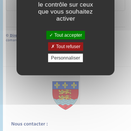
le contrôle sur ceux
Papiers – Citoyenneté – Élections
que vous souhaitez
activer
Tout accepter
©
Direction de l’information légale et administrative
comarquage developpé par
baseo.io
Tout refuser
Personnaliser
Nous contacter :