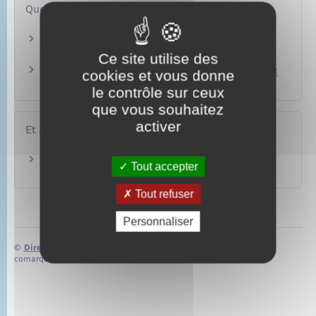
Questions ? Réponses !
Faut-il prendre une hypothèque pour obtenir
un crédit immobilier ?
Ce site utilise des
Faut-il avoir une caution pour obtenir un crédit
cookies et vous donne
immobilier ?
le contrôle sur ceux
que vous souhaitez
activer
Et aussi
Saisie immobilière
Tout accepter
Justice
Tout refuser
Personnaliser
©
Direction de l’information légale et administrative
comarquage developpé par
baseo.io