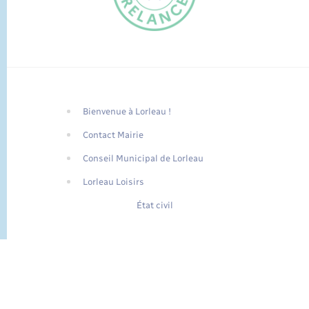
Bienvenue à Lorleau !
FR
Contact Mairie
EN
Conseil Municipal de Lorleau
Traduction du
DE
site automatisée
Lorleau Loisirs
État civil