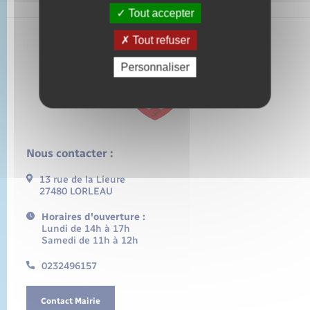
Tout accepter
Tout refuser
Personnaliser
Nous contacter :
13 rue de la Lieure
27480 LORLEAU
Horaires d'ouverture :
Lundi de 14h à 17h
Samedi de 11h à 12h
0232496157
Contact Mairie