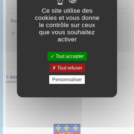
Famille – Scolarité
Ce site utilise des
cookies et vous donne
Pour en savoir plus
le contrôle sur ceux
que vous souhaitez
Portail des services en ligne des notaires de
activer
France
Notaires de France
Tout accepter
Tout refuser
©
Direction de l’information légale et administrative
Personnaliser
comarquage developpé par
baseo.io