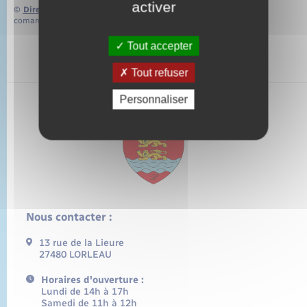
activer
©
Direction de l’information légale et administrative
comarquage developpé par
baseo.io
Tout accepter
Tout refuser
Personnaliser
Nous contacter :
13 rue de la Lieure
27480 LORLEAU
Horaires d'ouverture :
Lundi de 14h à 17h
Samedi de 11h à 12h