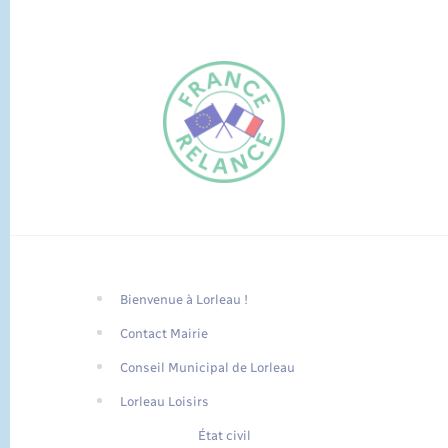
Bienvenue à Lorleau !
FR
Contact Mairie
EN
Conseil Municipal de Lorleau
Traduction du
DE
site automatisée
Lorleau Loisirs
État civil