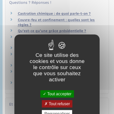
Questions ? Réponses !
Castration chimique : de quoi parle-t-on ?
Couvre-feu et confinement : quelles sont les
règles ?
Qu'est-ce qu'une grâce présidentielle ?
Comment un détenu est-il suivi après sa sortie
de prison ?
Qu'est-ce qu'une amnistie ?
Ce site utilise des
Comment faire pour qu'une condamnation ne
figure pas sur son casier judiciaire ?
cookies et vous donne
Qu'est-ce qu'une réduction de peine ?
le contrôle sur ceux
Quel est le délai de prescription d'une peine
que vous souhaitez
pénale ?
activer
Bulletin n°2 du casier judiciaire : comment se
fait la demande ?
Tout accepter
Tout refuser
Et aussi
Personnaliser