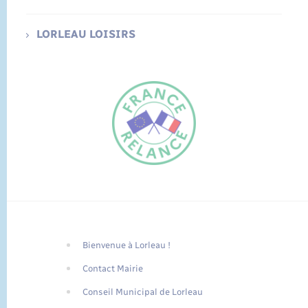
LORLEAU LOISIRS
Bienvenue à Lorleau !
FR
Contact Mairie
EN
Conseil Municipal de Lorleau
Traduction du
DE
site automatisée