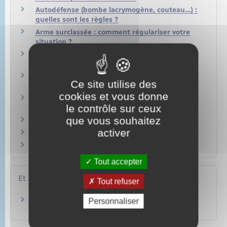
Autodéfense (bombe lacrymogène, couteau…) :
quelles sont les règles ?
Arme surclassée : comment régulariser votre
situation ?
Comment abandonner une arme et s'en
dessaisir ?
Comment faire si vous trouvez ou si vous
Ce site utilise des
héritez d'une arme ?
cookies et vous donne
Que faire en cas de vol ou de perte d'une arme
le contrôle sur ceux
?
que vous souhaitez
Que faire en cas de déménagement ?
activer
Un mineur peut-il détenir une arme ?
Qui peut porter et transporter une arme ?
Tout accepter
Et aussi
Tout refuser
Chasse
Personnaliser
Loisirs – Sports – Culture