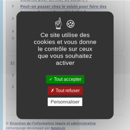
Peut-on passer chez le voisin pour faire des
travaux chez soi (tour d'échelle) ?
Faut-il déneiger le trottoir situé devant son
habitation ?
Peut-on installer un jacuzzi dans son jardin ?
Ce site utilise des
Peut-on installer une caravane ou un mobile-
cookies et vous donne
home dans son jardin ?
le contrôle sur ceux
que vous souhaitez
activer
Et aussi
Troubles de voisinage
Tout accepter
Logement
Droits des copropriétaires
Tout refuser
Logement
Personnaliser
©
Direction de l’information légale et administrative
comarquage developpé par
baseo.io