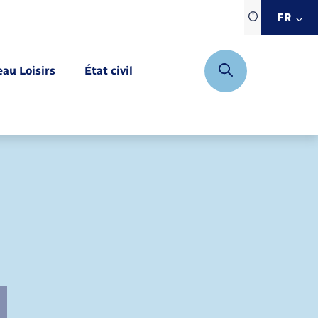
Traduction d
FR
site automat
FR
eau Loisirs
État civil
EN
DE
Mariage – PACS