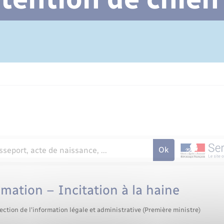
Cimetière communal
amation – Incitation à la haine
ection de l'information légale et administrative (Première ministre)