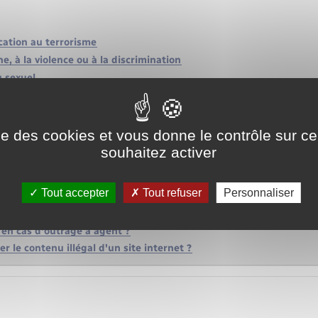
cation au terrorisme
ne, à la violence ou à la discrimination
u sexuel
ise des cookies et vous donne le contrôle sur 
 et formulaires
souhaitez activer
Tout accepter
Tout refuser
Personnaliser
ses !
 en cas d'outrage à agent ?
 le contenu illégal d'un site internet ?