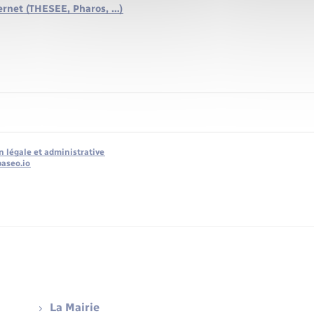
ernet (THESEE, Pharos, …)
n légale et administrative
baseo.io
La Mairie