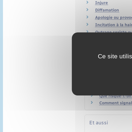
Injure
Diffamation
Apologie ou provo
Incitation à la hai
Outrage sexiste o
Ce site util
Services en ligne
Questions ? Répon
Que risque-t-on
Comment signaler
Et aussi