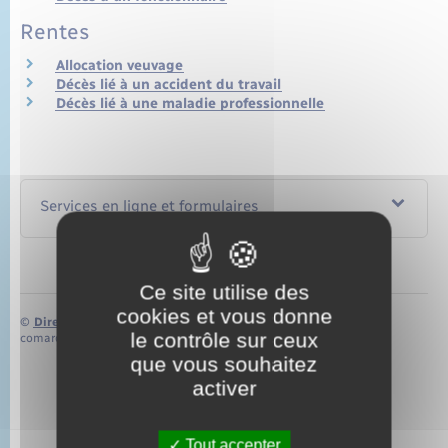
Rentes
Allocation veuvage
Décès lié à un accident du travail
Décès lié à une maladie professionnelle
Services en ligne et formulaires
Ce site utilise des
cookies et vous donne
©
Direction de l’information légale et administrative
le contrôle sur ceux
comarquage developpé par
baseo.io
que vous souhaitez
activer
Tout accepter