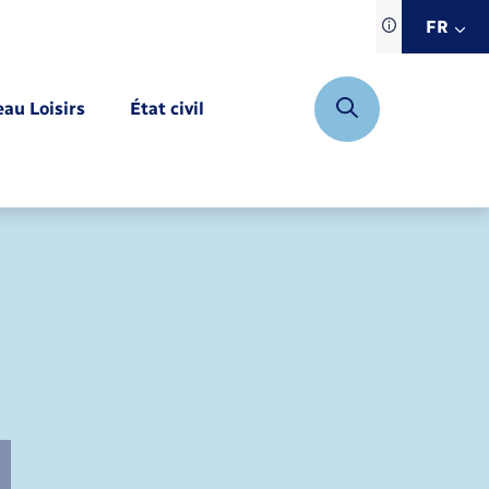
Traduction d
FR
site automat
FR
eau Loisirs
État civil
EN
DE
Mariage – PACS