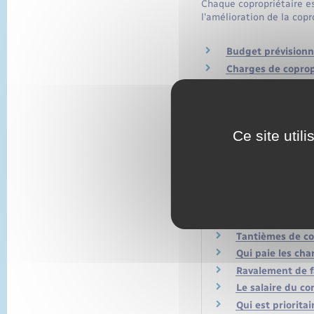
Chaque copropriétaire es
l'amélioration de la copr
Budget prévisionne
Charges de coprop
Recouvrement des
Emprunt collectif
Individualisation 
Ce site util
Fonds de travaux 
Questions ? Répon
Tantièmes de cop
Qui paie les cha
Ravalement de fa
Le salaire du co
Qui est priorit