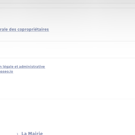
ale des copropriétaires
n légale et administrative
baseo.io
La Mairie