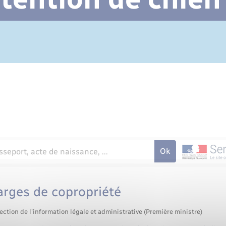
Cimetière communal
arges de copropriété
ection de l'information légale et administrative (Première ministre)