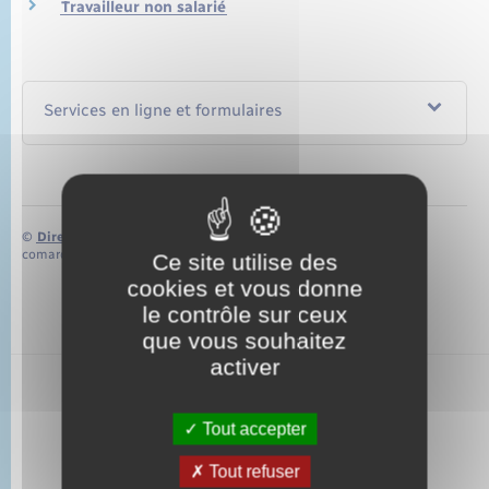
Travailleur non salarié
Services en ligne et formulaires
©
Direction de l’information légale et administrative
comarquage developpé par
baseo.io
Ce site utilise des
cookies et vous donne
le contrôle sur ceux
que vous souhaitez
activer
Tout accepter
Tout refuser