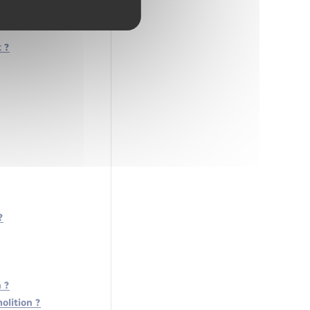
 ?
?
 ?
olition ?