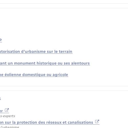
P
utorisation d'urbanisme sur le terrain
ant un monument historique ou ses alentours
une éolienne domestique ou agricole
s
ier
s-experts
on sur la protection des réseaux et canalisations
 l'urbanisme