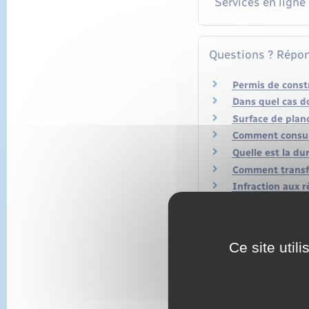
Services en ligne
Questions ? Répon
Permis de const
Dans quel cas do
Surface de planc
Comment consult
Quelle est la du
Comment transf
Infraction aux r
Quelles sont les
Doit-on obtenir
Peut-on transfo
Ce site util
Comment obtenir
Quelle est la h
Quelles démarch
Faut-il une auto