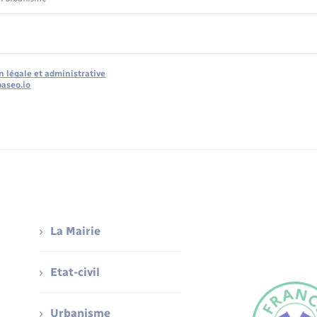
n légale et administrative
baseo.io
La Mairie
Etat-civil
Urbanisme