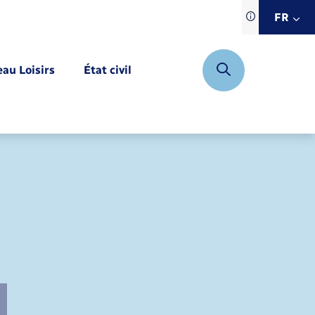
Traduction d
FR
site automat
FR
eau Loisirs
État civil
EN
DE
Mariage – PACS