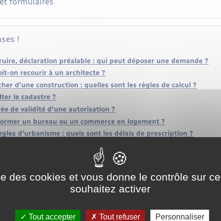
 et formulaires
ses !
ruire, déclaration préalable : qui peut déposer une demande ?
it-on recourir à un architecte ?
her d'une construction : quelles sont les règles de calcul ?
er le cadastre ?
rée de validité d'une autorisation ?
ormer un bureau ou un commerce en logement ?
ègles d'urbanisme : quels sont les délais de prescription ?
 règles pour construire une clôture ?
 une autorisation d'urbanisme pour creuser une cave ?
rmer un sous-sol en logement pour le louer ?
ise des cookies et vous donne le contrôle sur 
 un arrêté d'alignement individuel ?
souhaitez activer
auteur réglementaire d'un garde-corps ?
es effectuer pour construire un puits dans son jardin ?
Tout accepter
Tout refuser
Personnaliser
risation d'urbanisme pour installer un abri de jardin ?