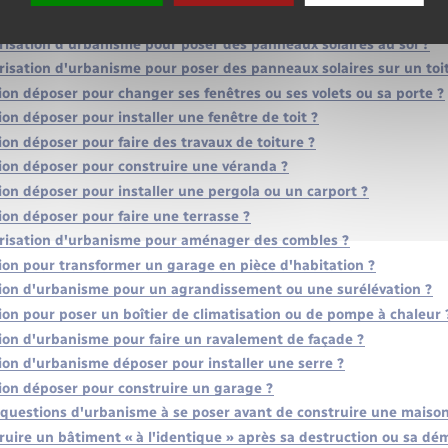
re sur un terrain agricole ?
risation d'urbanisme pour poser des panneaux solaires au sol ?
risation d'urbanisme pour poser des panneaux solaires sur un toit
ion déposer pour changer ses fenêtres ou ses volets ou sa porte ?
ion déposer pour installer une fenêtre de toit ?
ion déposer pour faire des travaux de toiture ?
tion déposer pour construire une véranda ?
ion déposer pour installer une pergola ou un carport ?
ion déposer pour faire une terrasse ?
orisation d'urbanisme pour aménager des combles ?
tion pour transformer un garage en pièce d'habitation ?
tion d'urbanisme pour un agrandissement ou une surélévation ?
ion pour poser un boîtier de climatisation ou de pompe à chaleur 
tion d'urbanisme pour faire un ravalement de façade ?
ion d'urbanisme déposer pour installer une serre ?
tion déposer pour construire un garage ?
s questions d'urbanisme à se poser avant de construire une maison
uire un bâtiment « à l'identique » après sa destruction ou sa dém