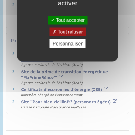
activer
Impôt sur le revenu – Travaux d'équipement
pour personne âgée ou handicapée (crédit
d'impôt)
Tout accepter
Argent – Impôts – Consommation
Tout refuser
Pour en savoir plus
Personnaliser
Aides pour les travaux de rénovation
énergétique
Agence nationale de l'habitat (Anah)
Site de la prime de transition énergétique
"MaPrimeRénov'"
Agence nationale de l'habitat (Anah)
Certificats d'économies d'énergie (CEE)
Ministère chargé de l'environnement
Site "Pour bien vieillir.fr" (personnes âgées)
Caisse nationale d'assurance vieillesse