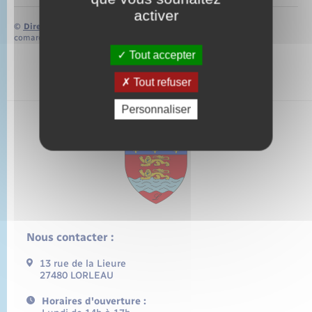
activer
©
Direction de l’information légale et administrative
comarquage developpé par
baseo.io
Tout accepter
Tout refuser
Personnaliser
Nous contacter :
13 rue de la Lieure
27480 LORLEAU
Horaires d'ouverture :