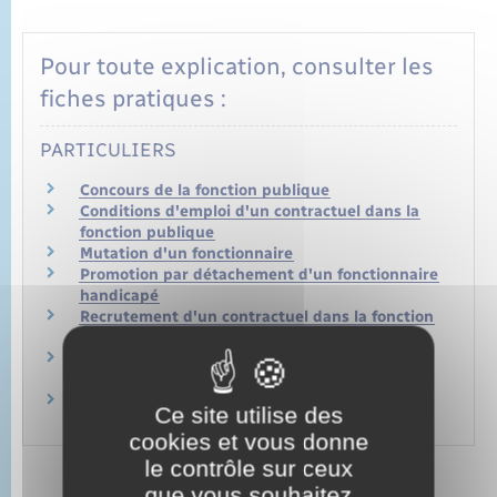
Pour toute explication, consulter les
fiches pratiques :
PARTICULIERS
Concours de la fonction publique
Conditions d'emploi d'un contractuel dans la
fonction publique
Mutation d'un fonctionnaire
Promotion par détachement d'un fonctionnaire
handicapé
Recrutement d'un contractuel dans la fonction
publique d'État (FPE)
Recrutement dans la fonction publique sans
concours en catégorie C
Un étudiant peut-il faire un stage dans la
Ce site utilise des
fonction publique ?
cookies et vous donne
le contrôle sur ceux
que vous souhaitez