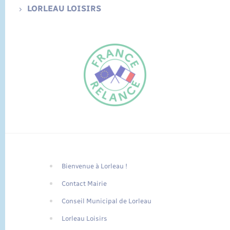
LORLEAU LOISIRS
Bienvenue à Lorleau !
FR
Contact Mairie
EN
Conseil Municipal de Lorleau
Traduction du
DE
site automatisée
Lorleau Loisirs