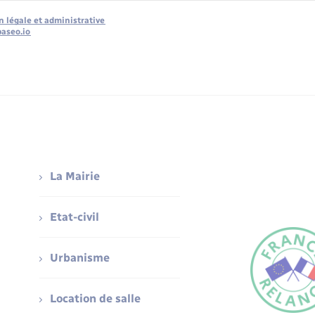
n légale et administrative
baseo.io
La Mairie
Etat-civil
Urbanisme
Location de salle