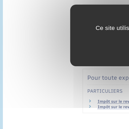
Permet d'estimer le m
Ce site util
Vous devez indiquer le
Montant de votre 
Taux de prélèvemen
Pour toute expl
PARTICULIERS
Impôt sur le re
Impôt sur le re