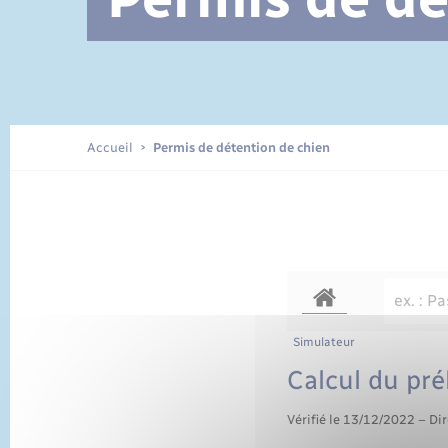
Documents d’identité
Accueil
Permis de détention de chien
Simulateur
Calcul du pré
Vérifié le 13/12/2022 – Dir