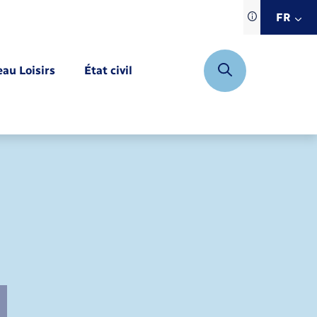
Traduction d
FR
site automat
FR
eau Loisirs
État civil
EN
DE
Mariage – PACS