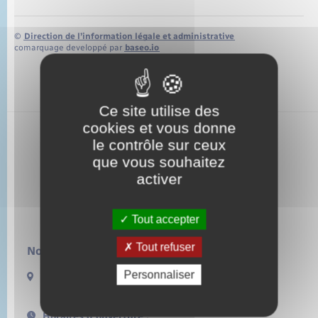
©
Direction de l’information légale et administrative
comarquage developpé par
baseo.io
Ce site utilise des
cookies et vous donne
le contrôle sur ceux
que vous souhaitez
activer
Tout accepter
Tout refuser
Nous contacter :
Personnaliser
13 rue de la Lieure
27480 LORLEAU
Horaires d'ouverture :