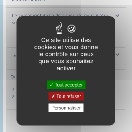
Le versement de l'aide au mérite peut-il être
suspendu ?
Ce site utilise des
cookies et vous donne
le contrôle sur ceux
Textes de référence
que vous souhaitez
activer
Questions ? Réponses !
Tout accepter
Quelles aides peut percevoir un étudiant ?
Tout refuser
Un étudiant peut-il cumuler la bourse avec un
emploi ou une autre aide ?
Personnaliser