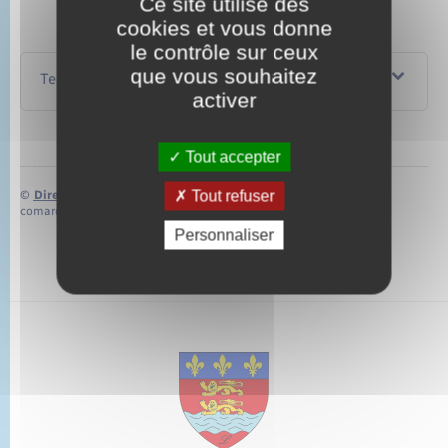
Ce site utilise des
cookies et vous donne
le contrôle sur ceux
que vous souhaitez
Textes de référence
activer
Tout accepter
Tout refuser
©
Direction de l’information légale et administrative
comarquage developpé par
baseo.io
Personnaliser