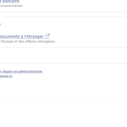
e bancaire
 Consommation
s
 documents à l'étranger
l'Europe et des affaires étrangères
n légale et administrative
baseo.io