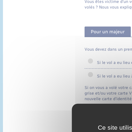
Vous êtes victime d'un v
volés ? Nous vous expliq
Pour un majeur
Vous devez dans un prem
Si le vol a eu lieu
Si le vol a eu lieu 
Si on vous a volé votre c
grise et/ou votre carte V
nouvelle carte d'identit
En effet, pour la demand
Le remplacement de chaq
<a href="https://www
Ce site util
<a href="https://www