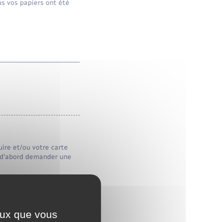
us vos papiers ont été
uire et/ou votre carte
ut d'abord demander une
de.
ceux que vous