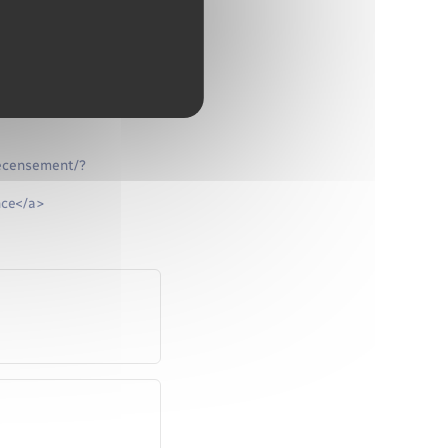
recensement/?
nce</a>