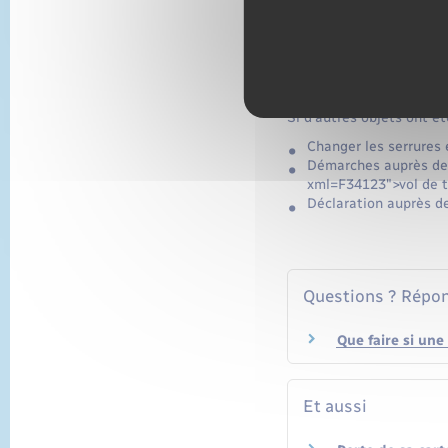
<a href="https://www
<a href="https://www
<a href="https://www
<a href="https://www
<a href="https://www
Si d'autres objets ont é
Changer les serrures 
Démarches auprès de 
xml=F34123">vol de t
Déclaration auprès d
Questions ? Répon
Que faire si une
Et aussi