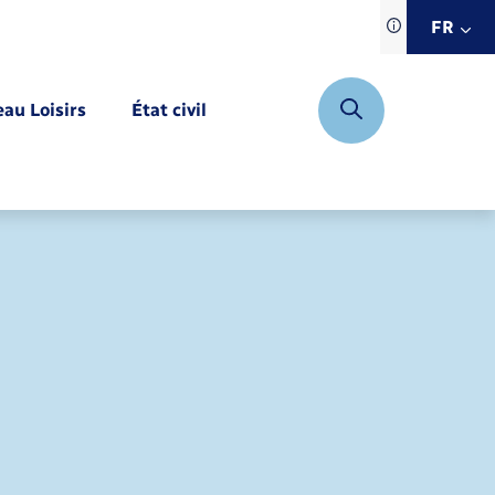
Traduction d
FR
site automat
FR
eau Loisirs
État civil
EN
DE
Mariage – PACS