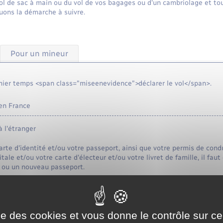
ol de sac à main ou du vol de vos bagages ou d'un cambriolage et to
uons la démarche à suivre.
Pour un mineur
ier temps <span class="miseenevidence">déclarer le vol</span>.
 en France
à l'étranger
arte d'identité et/ou votre passeport, ainsi que votre permis de cond
itale et/ou votre carte d'électeur et/ou votre livret de famille, il fa
é ou un nouveau passeport.
e des autres documents, il faudra présenter une pièce d'identité vali
ue document doit faire l'objet d'une demande indépendante :
.lorleau.fr/recensement/?xml=F1759">Carte d'identité</a>
ise des cookies et vous donne le contrôle sur 
.lorleau.fr/recensement/?xml=F21247">Passeport</a>