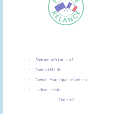
Bienvenue à Lorleau !
FR
Contact Mairie
EN
Conseil Municipal de Lorleau
Traduction du
DE
site automatisée
Lorleau Loisirs
État civil