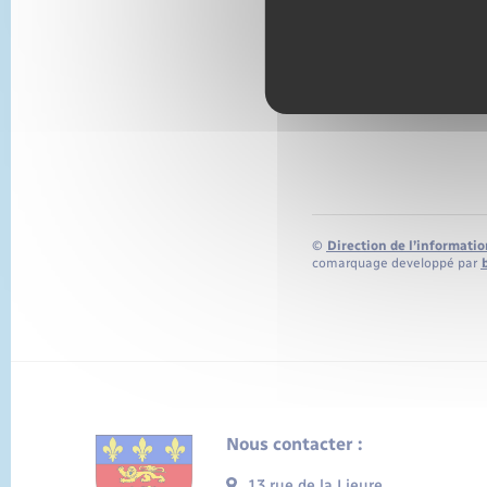
<span class="miseenevid
une carte d'identité <s
Seul un <span class="mi
xml=F1373">délivré en ur
sous certaines condition
©
Direction de l’informatio
comarquage developpé par
Nous contacter :
13 rue de la Lieure