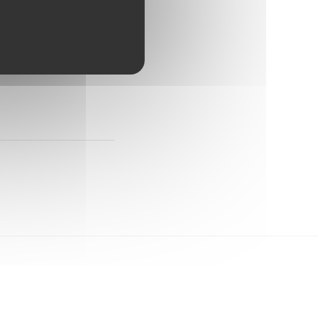
ble</span> d'obtenir
eau.fr/recensement/?
 professionnelles) et