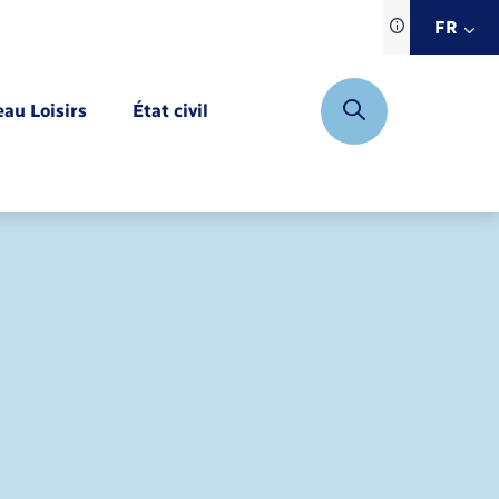
Traduction d
FR
site automat
FR
eau Loisirs
État civil
EN
DE
Mariage – PACS