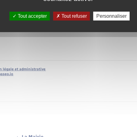
ence">Non.</span> Il n'est <span class="miseenevidence">pas possi
pan class="miseenevidence">en urgence</span>.
Tout accepter
Tout refuser
Personnaliser
seenevidence">passeport</span> peut être <a href="https://www.lorl
gence</a> (motif d'ordre médical ou humanitaire ou pour des raisons
s.
n légale et administrative
baseo.io
La Mairie