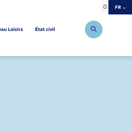
Traduction d
FR
site automat
FR
eau Loisirs
État civil
EN
DE
Mariage – PACS