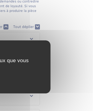
s demandes ou contredire
nt de loyauté. Si vous
ers à produire la pièce
er
Tout déplier
?
ceux que vous