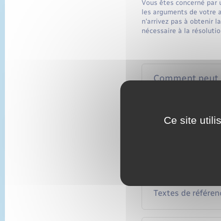
Vous êtes concerné par u
les arguments de votre a
n'arrivez pas à obtenir l
nécessaire à la résoluti
Comment peut s'
Quels types de 
Ce site util
Comment le juge
Textes de référen