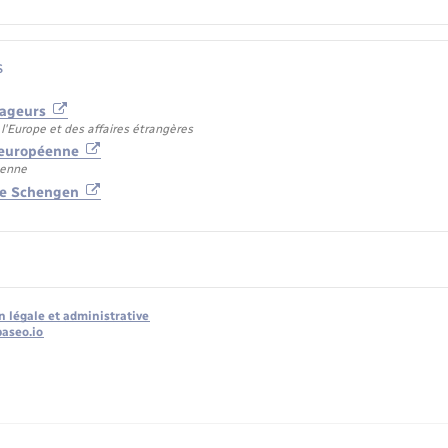
s
yageurs
l'Europe et des affaires étrangères
n européenne
éenne
ace Schengen
n légale et administrative
baseo.io