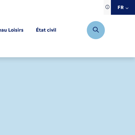
Traduction d
FR
site automat
FR
eau Loisirs
État civil
EN
DE
Mariage – PACS