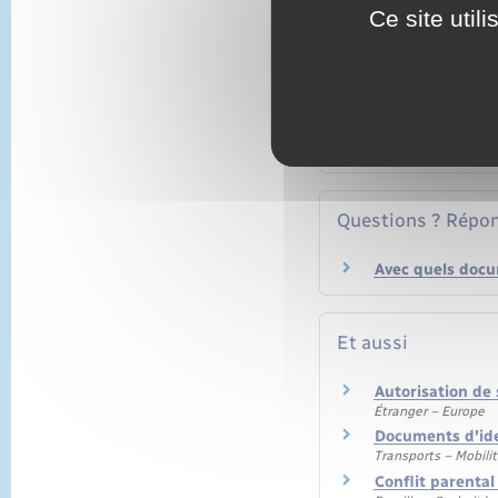
Ce site util
Textes de référen
Services en ligne
Questions ? Répon
Avec quels docu
Et aussi
Autorisation de s
Étranger – Europe
Documents d'ide
Transports – Mobili
Conflit parental