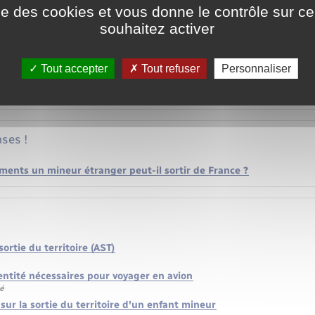
ise des cookies et vous donne le contrôle sur 
souhaitez activer
ce
Tout accepter
Tout refuser
Personnaliser
 et formulaires
ses !
ments un mineur étranger peut-il sortir de France ?
ortie du territoire (AST)
ntité nécessaires pour voyager en avion
té
 sur la sortie du territoire d'un enfant mineur