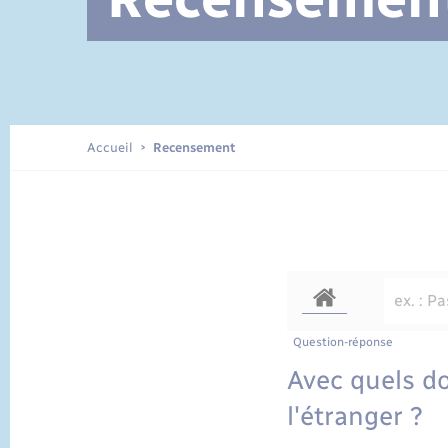
Documents d’identité
Accueil
Recensement
Question-réponse
Avec quels d
l'étranger ?