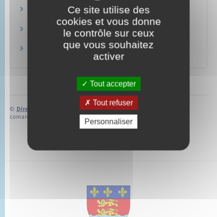
Ce site utilise des
Actes d'état civil
Papiers – Citoyenneté – Élections
cookies et vous donne
Livret de famille
le contrôle sur ceux
Papiers – Citoyenneté – Élections
que vous souhaitez
Allocation versée en cas de décès d'un enfant
activer
Famille – Scolarité
Tout accepter
Tout refuser
©
Direction de l’information légale et administrative
comarquage developpé par
baseo.io
Personnaliser