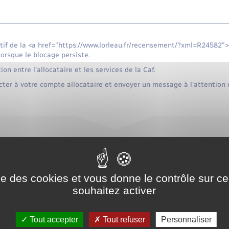
if de la <a href="https://www.lorleau.fr/recensement/?xml=R24582">C
lorsque le blocage persiste.
ion entre l'allocataire et les services de la Caf.
ter à votre compte allocataire et envoyer un message à l'attention 
igne
ocations familiales (Caf) en ligne
Accéder au service en ligne
ise des cookies et vous donne le contrôle sur 
souhaitez activer
Caisse nationale des allocations familiales (Cnaf)
Tout accepter
Tout refuser
Personnaliser
ter le médiateur de votre Caf par courrier ou par mail.