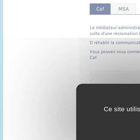
Caf
MSA
Le médiateur administrat
suite d'une réclamation 
Il rétablit la communicat
Vous pouvez vous connec
Caf.
Service en l
Caisse d'all
Ce site util
Vous pouvez aussi contac