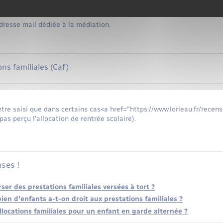
iquées dans votre Caf. Vous pouvez aussi les rechercher sur le site i
dresse mail dédiée à la médiation.
ons familiales (Caf)
tre saisi que dans certains cas<a href="https://www.lorleau.fr/rec
pas perçu l'allocation de rentrée scolaire).
ses !
er des prestations familiales versées à tort ?
ien d'enfants a-t-on droit aux prestations familiales ?
allocations familiales pour un enfant en garde alternée ?