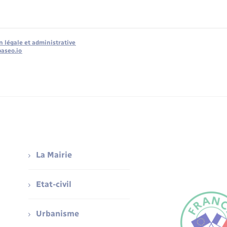
n légale et administrative
baseo.io
La Mairie
Etat-civil
Urbanisme