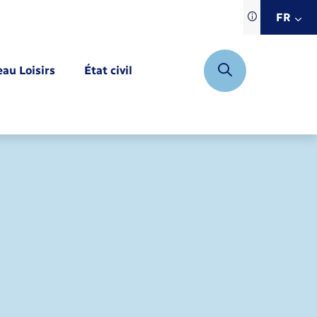
Traduction d
FR
site automat
FR
eau Loisirs
État civil
EN
DE
Mariage – PACS