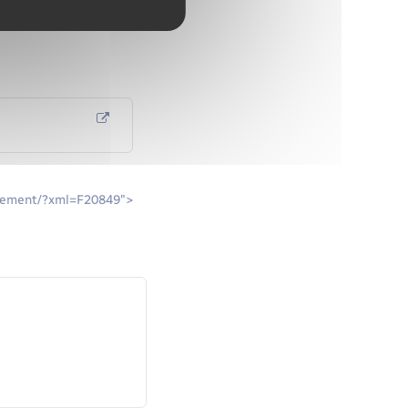
nternet de votre Caf.
ensement/?xml=F20849">