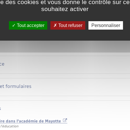
ise des cookies et vous donne le contrôle sur 
souhaitez activer
e calendrier des vacances scolaires de votre département
Accéder au simulateur
Tout accepter
Tout refuser
Personnaliser
ction de l'information légale et administrative (Dila) – Première min
ce
 et formulaires
s
aire dans l'académie de Mayotte
 l'éducation