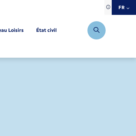
Traduction d
FR
site automat
FR
eau Loisirs
État civil
EN
DE
Mariage – PACS