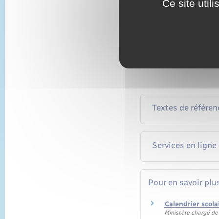
Ce site util
Simulateur
Connaître l
Dire
Textes de référen
Services en ligne
Pour en savoir plu
Calendrier scol
Ministère chargé de