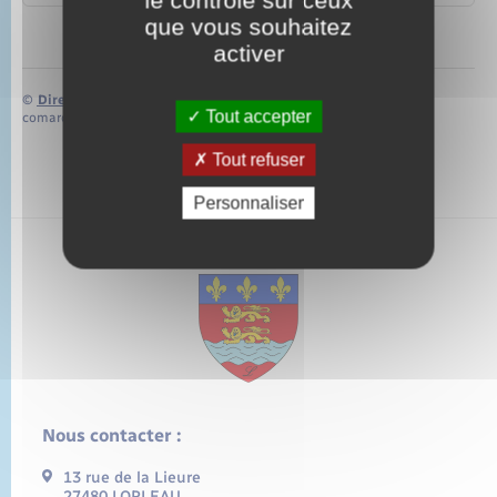
que vous souhaitez
activer
©
Direction de l’information légale et administrative
Tout accepter
comarquage developpé par
baseo.io
Tout refuser
Personnaliser
Nous contacter :
13 rue de la Lieure
27480 LORLEAU