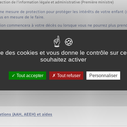
ection de l'information légale et administrative (Première ministre)
ne mesure de protection pour protéger les intérêts de votre enfant 
us en mesure de le faire.
ion commencera à votre décès ou lorsque vous ne pourrez plus prendr
mineur
majeur
ise des cookies et vous donne le contrôle sur 
souhaitez activer
Tout accepter
Tout refuser
Personnaliser
ce
ations (AAH, AEEH) et aides