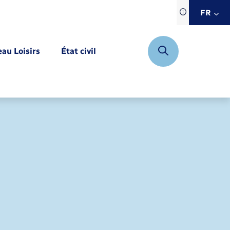
Traduction d
FR
site automat
FR
eau Loisirs
État civil
EN
DE
Mariage – PACS