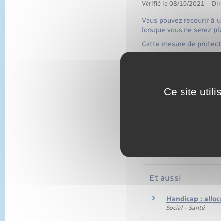
Vérifié le 08/10/2021 – Dir
Vous pouvez recourir à u
lorsque vous ne serez pl
Cette mesure de protect
Votre enfant est 
Votre enfant est 
Ce site util
Textes de référen
Et aussi
Handicap : alloc
Social – Santé