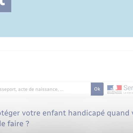
Cimetière communal
éger votre enfant handicapé quand 
e faire ?