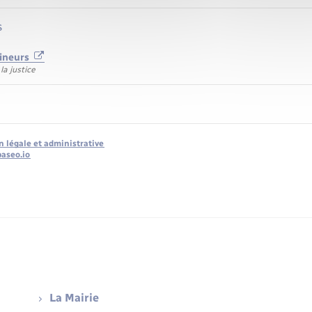
s
mineurs
la justice
n légale et administrative
baseo.io
La Mairie