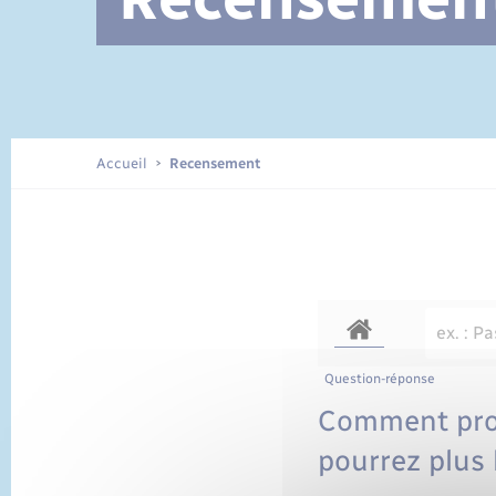
Documents d’identité
Accueil
Recensement
Question-réponse
Comment prot
pourrez plus l