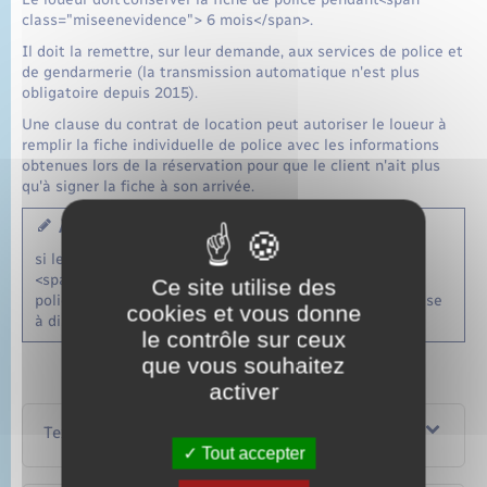
class="miseenevidence"> 6 mois</span>.
Il doit la remettre, sur leur demande, aux services de police et
de gendarmerie (la transmission automatique n'est plus
obligatoire depuis 2015).
Une clause du contrat de location peut autoriser le loueur à
remplir la fiche individuelle de police avec les informations
obtenues lors de la réservation pour que le client n'ait plus
qu'à signer la fiche à son arrivée.
À noter
si le client étranger refuse de remplir ou de signer la
<span class="expression">fiche individuelle de
Ce site utilise des
police</span>, le loueur est en droit de lui refuser la mise
cookies et vous donne
à disposition de l'hébergement touristique.
le contrôle sur ceux
que vous souhaitez
activer
Textes de référence
Tout accepter