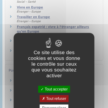
Social – Santé
Vivre en Europe
Étranger – Europe
Travailler en Europe
Étranger – Europe
Français expatrié : vivre à l'étranger ailleurs
qu'en Europe
Étranger – Europe
Salarié expatrié à l'étranger
Étranger – Europe
Salarié détaché à l'étranger
Ce site utilise des
Étranger – Europe
cookies et vous donne
le contrôle sur ceux
que vous souhaitez
Pour en savoir plus
activer
Pôle emploi : foire aux questions – candidat
Pôle emploi
Tout accepter
Indemnisation du chômage en Europe
Pôle emploi
Tout refuser
Indemnisation du chômage en Europe :
travailleurs transfrontaliers
Personnaliser