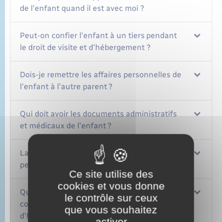
de l'enfant quand il est avec moi ?
Peut-on confier l'enfant à un tiers pendant
le droit de visite et d'hébergement ?
Dois-je remettre les affaires personnelles de
l'enfant à l'autre parent ?
Qui doit avoir les documents administratifs
et médicaux de l'enfant ?
La pension alimentaire doit-elle être versée
pendant les vacances ?
Ce site utilise des
cookies et vous donne
Que faire en cas de litige avec l'autre parent
le contrôle sur ceux
concernant le droit de visite et
que vous souhaitez
d'hébergement ou la garde alternée ?
activer