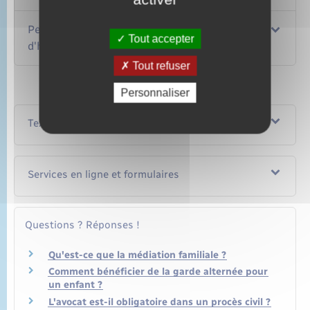
Peut-on modifier le droit de visite et
Tout accepter
d'hébergement ou la garde alternée ?
Tout refuser
Personnaliser
Textes de référence
Services en ligne et formulaires
Questions ? Réponses !
Qu'est-ce que la médiation familiale ?
Comment bénéficier de la garde alternée pour
un enfant ?
L'avocat est-il obligatoire dans un procès civil ?