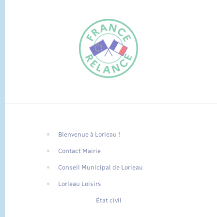
Bienvenue à Lorleau !
FR
Contact Mairie
EN
Conseil Municipal de Lorleau
Traduction du
DE
site automatisée
Lorleau Loisirs
État civil