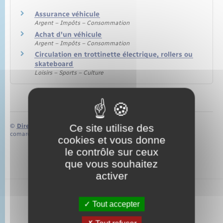
Assurance véhicule
Argent – Impôts – Consommation
Achat d'un véhicule
Argent – Impôts – Consommation
Circulation en trottinette électrique, rollers ou
skateboard
Loisirs – Sports – Culture
Ce site utilise des
©
Direction de l’information légale et administrative
comarquage developpé par
baseo.io
cookies et vous donne
le contrôle sur ceux
que vous souhaitez
activer
Tout accepter