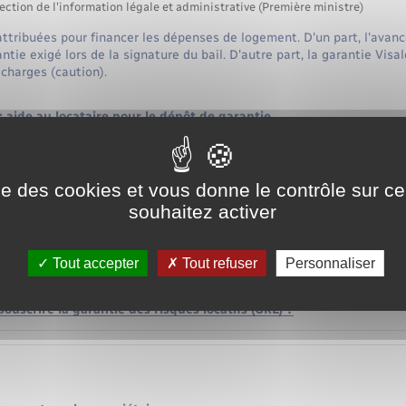
ection de l'information légale et administrative (Première ministre)
ttribuées pour financer les dépenses de logement. D'un part, l'ava
ntie exigé lors de la signature du bail. D'autre part, la garantie Visa
 charges (caution).
 aide au locataire pour le dépôt de garantie
caution pour le locataire (impayés et dégradations)
ise des cookies et vous donne le contrôle sur 
souhaitez activer
ses !
Tout accepter
Tout refuser
Personnaliser
obtenir la garantie Loca-Pass ?
rte le Fonds de solidarité pour le logement (FSL) ?
ouscrire la garantie des risques locatifs (GRL) ?