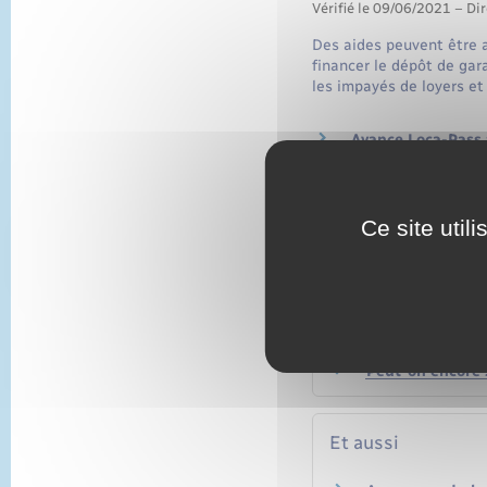
Vérifié le 09/06/2021 – Dir
Des aides peuvent être a
financer le dépôt de gara
les impayés de loyers et
Avance Loca-Pass :
Garantie Visale : 
Ce site util
Questions ? Répon
Peut-on encore 
Quelle aide appo
Peut-on encore s
Et aussi