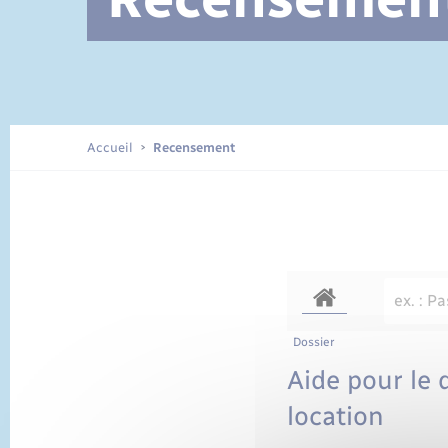
Documents d’identité
Accueil
Recensement
Dossier
Aide pour le 
location