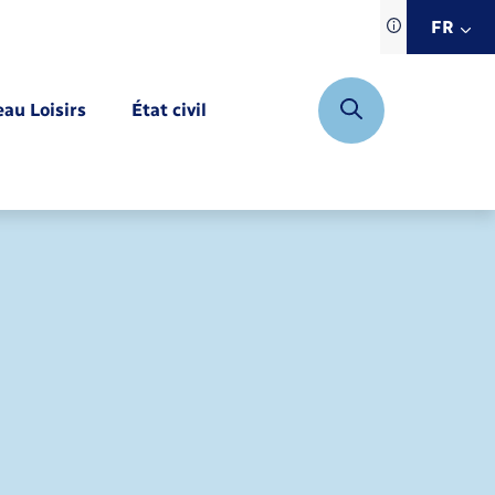
Traduction d
FR
site automat
FR
eau Loisirs
État civil
EN
DE
Mariage – PACS