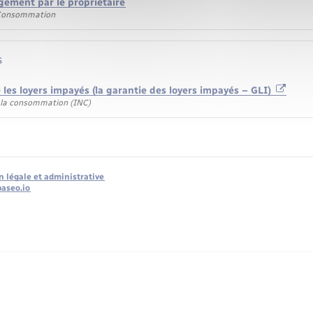
gement par le propriétaire
 Consommation
s
 les loyers impayés (la garantie des loyers impayés – GLI)
e la consommation (INC)
n légale et administrative
baseo.io