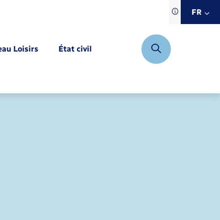
Traduction d
FR
site automat
FR
eau Loisirs
État civil
EN
DE
Mariage – PACS