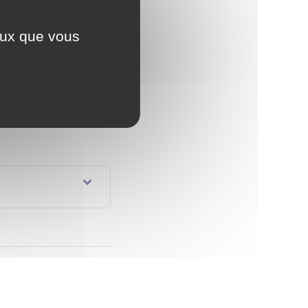
orleau.fr/recensement/?
nt/?
ceux que vous
 travail
rofessionnelle