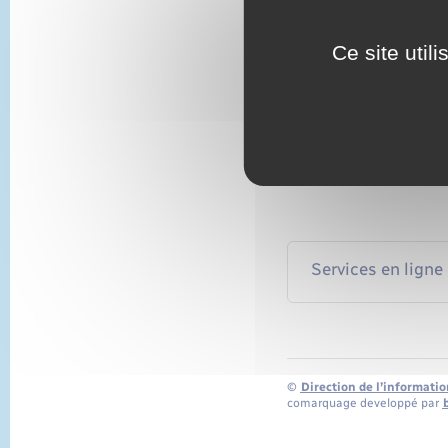
Le décès d'un salarié ou
xml=R52183">ayants droit
xml=R52069">rente</a>.
Ce site util
Capital décès
Décès d'un salarié
Décès d'un foncti
Services en ligne
©
Direction de l’informatio
comarquage developpé par