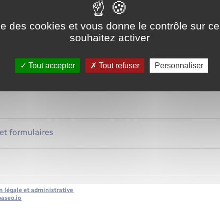
 d'un fonctionnaire peut ouvrir droit, pour ses <a href="https://www.l
</a>, à un capital ou une <a href="https://www.lorleau.fr/recenseme
ise des cookies et vous donne le contrôle sur 
souhaitez activer
Rentes
 du privé
Allocation veuvage
Tout accepter
Tout refuser
Personnaliser
onnaire
Décès lié à un accident du
Décès lié à une maladie p
 et formulaires
n légale et administrative
baseo.io