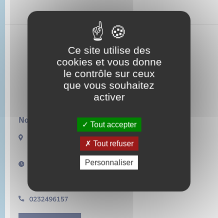
Ce site utilise des
cookies et vous donne
le contrôle sur ceux
que vous souhaitez
activer
Nous contacter :
Tout accepter
13 rue de la Lieure
Tout refuser
27480 LORLEAU
Personnaliser
Horaires d'ouverture :
Lundi de 14h à 17h
Samedi de 11h à 12h
0232496157