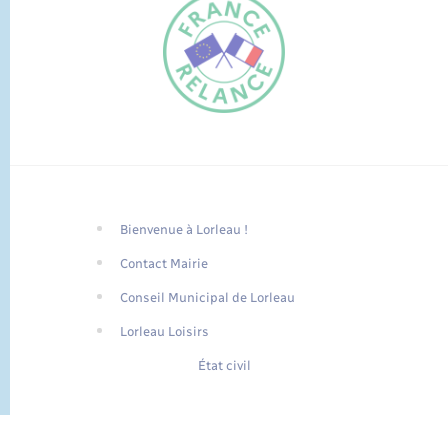
Bienvenue à Lorleau !
FR
Contact Mairie
EN
Conseil Municipal de Lorleau
Traduction du
DE
site automatisée
Lorleau Loisirs
État civil