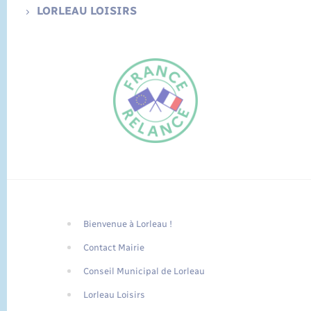
LORLEAU LOISIRS
Bienvenue à Lorleau !
FR
Contact Mairie
EN
Conseil Municipal de Lorleau
Traduction du
DE
site automatisée
Lorleau Loisirs