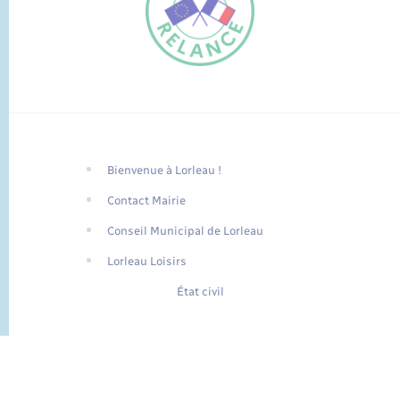
Bienvenue à Lorleau !
FR
Contact Mairie
EN
Conseil Municipal de Lorleau
Traduction du
DE
site automatisée
Lorleau Loisirs
État civil