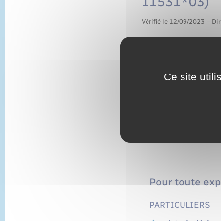
11531*03)
Vérifié le 12/09/2023 – Dir
Permet de faire rectif
Ce site util
matérielles.
Par exemple : un nom 
Pour toute expl
PARTICULIERS