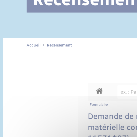
Documents d’identité
Accueil
Recensement
Formulaire
Demande de r
matérielle co