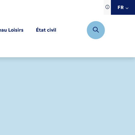
Traduction d
FR
site automat
FR
eau Loisirs
État civil
EN
DE
Mariage – PACS