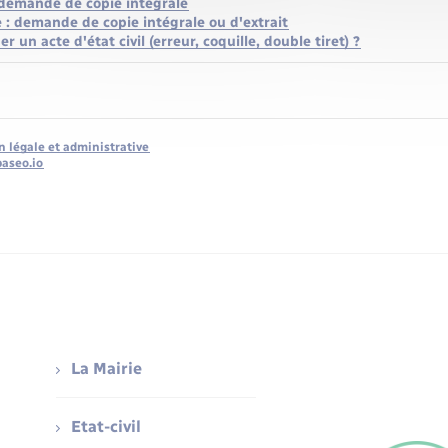
 demande de copie intégrale
 : demande de copie intégrale ou d'extrait
 un acte d'état civil (erreur, coquille, double tiret) ?
n légale et administrative
baseo.io
La Mairie
Etat-civil