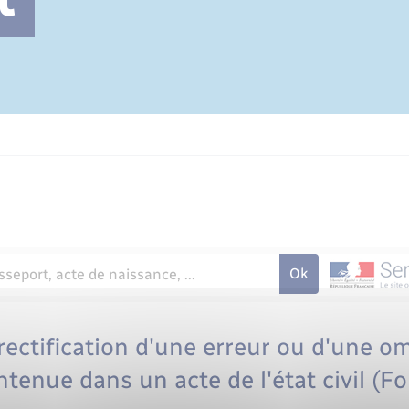
Cimetière communal
ectification d'une erreur ou d'une o
ntenue dans un acte de l'état civil (F