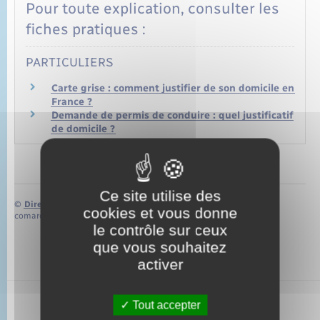
Pour toute explication, consulter les
fiches pratiques :
PARTICULIERS
Carte grise : comment justifier de son domicile en
France ?
Demande de permis de conduire : quel justificatif
de domicile ?
Ce site utilise des
©
Direction de l’information légale et administrative
cookies et vous donne
comarquage developpé par
baseo.io
le contrôle sur ceux
que vous souhaitez
activer
Tout accepter